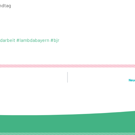
andtag
darbeit
#lambdabayern
#bjr
Neue