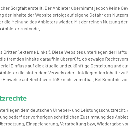
her Sorgfalt erstellt. Der Anbieter übernimmt jedoch keine Gewä
zung der Inhalte der Website erfolgt auf eigene Gefahr des Nutz
er die Meinung des Anbieters wieder. Mit der reinen Nutzung de
 Anbieter zustande.
Dritter („externe Links“). Diese Websites unterliegen der Haftun
 die fremden Inhalte daraufhin überprüft, ob etwaige Rechtsve
erlei Einfluss auf die aktuelle und zukünftige Gestaltung und au
 Anbieter die hinter dem Verweis oder Link liegenden Inhalte zu 
te Hinweise auf Rechtsverstöße nicht zumutbar. Bei Kenntnis v
tzrechte
e unterliegen dem deutschen Urheber- und Leistungsschutzrecht
ng bedarf der vorherigen schriftlichen Zustimmung des Anbiete
 Übersetzung, Einspeicherung, Verarbeitung bzw. Wiedergabe vo